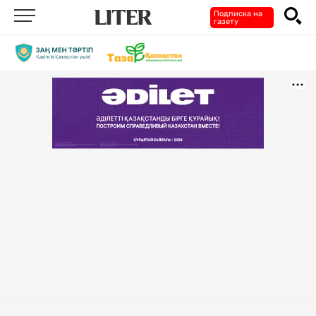
Подписка на
газету