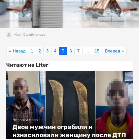
Нэля Сулейменова
« Назад
1
2
3
4
5
6
7
…
15
Вперед »
Читают на Liter
Новости мира
Двое мужчин ограбили и
изнасиловали женщину после ДТП