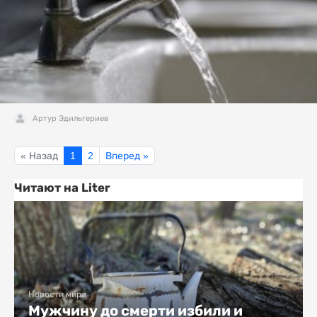
Артур Эдильгериев
« Назад
1
2
Вперед »
Читают на Liter
Новости мира
Мужчину до смерти избили и