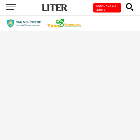
Подписка на
газету