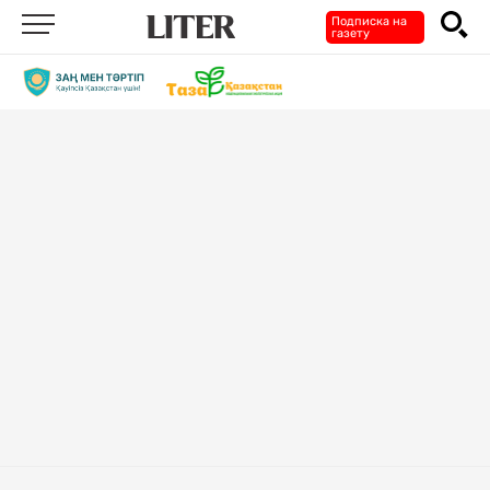
Подписка на
газету