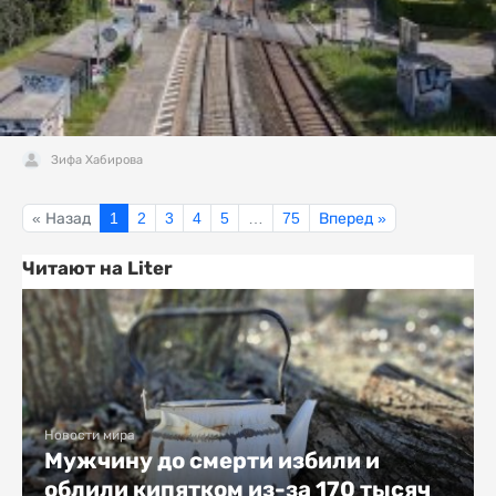
Зифа Хабирова
« Назад
1
2
3
4
5
…
75
Вперед »
Читают на Liter
Новости мира
Мужчину до смерти избили и
облили кипятком из-за 170 тысяч