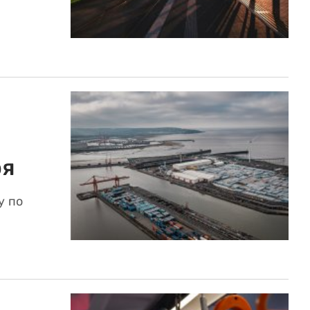
ря
у по