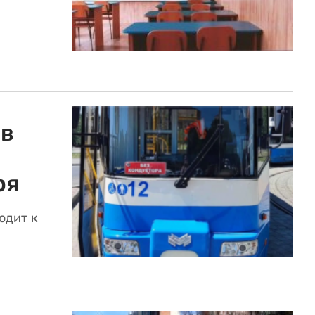
ов
ря
одит к