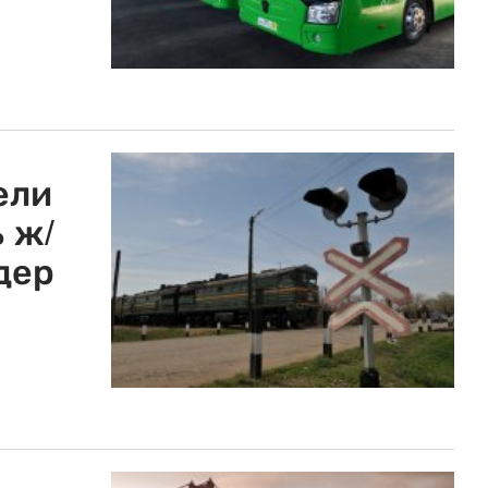
ели
 ж/
дер