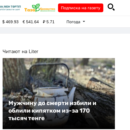
Подписка на газету
Погода
$
469.93
€
541.64
₽
5.71
Читают на Liter
Новости мира
Мужчину до смерти избили и
облили кипятком из-за 170
тысяч тенге