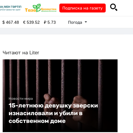
Подписка на газету
Погода
$
467.48
€
539.52
₽
5.73
Читают на Liter
Новости мира
15-летнюю девушку зверски
изнасиловали и убили в
собственном доме