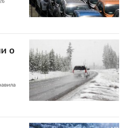
26
и о
равила