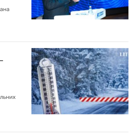
жана
–
альних