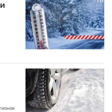
ли
егионов