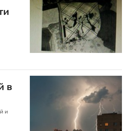
ти
й в
й и