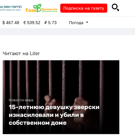
Подписка на газету
Погода
$
467.48
€
539.52
₽
5.73
Читают на Liter
Новости мира
15-летнюю девушку зверски
изнасиловали и убили в
собственном доме