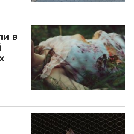
ли в
й
х