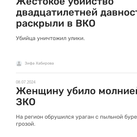
Жестокое убийство
двадцатилетней давнос
раскрыли в ВКО
Убийца уничтожил улики.
Зифа Хабирова
08.07.2024
Женщину убило молние
ЗКО
На регион обрушился ураган с пыльной буре
грозой.