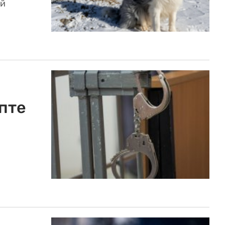
ей
ипте