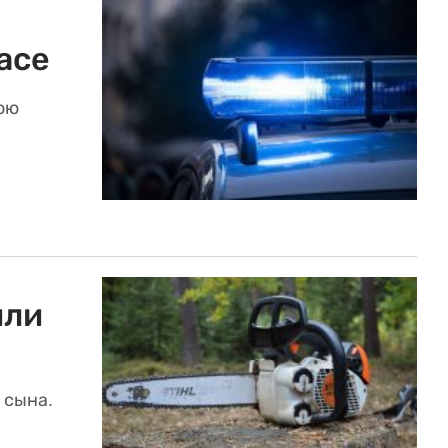
асе
ою
или
 сына.