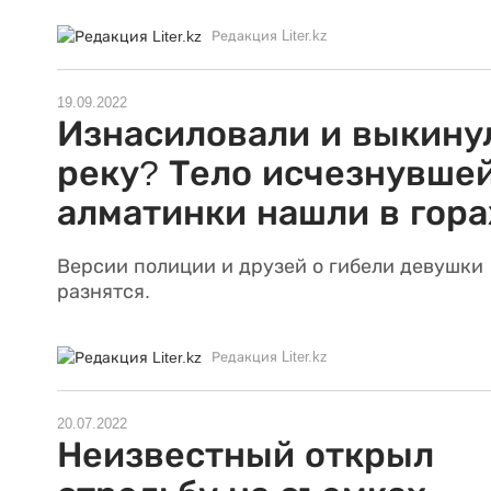
Редакция Liter.kz
19.09.2022
Изнасиловали и выкину
реку? Тело исчезнувше
алматинки нашли в гора
Версии полиции и друзей о гибели девушки
разнятся.
Редакция Liter.kz
20.07.2022
Неизвестный открыл