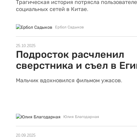
Трагическая история потрясла пользовател
социальных сетей в Китае.
Ербол Садыков
25.10.2025
Подросток расчленил
сверстника и съел в Ег
Мальчик вдохновился фильмом ужасов.
Юлия Благодарная
20.09.2025