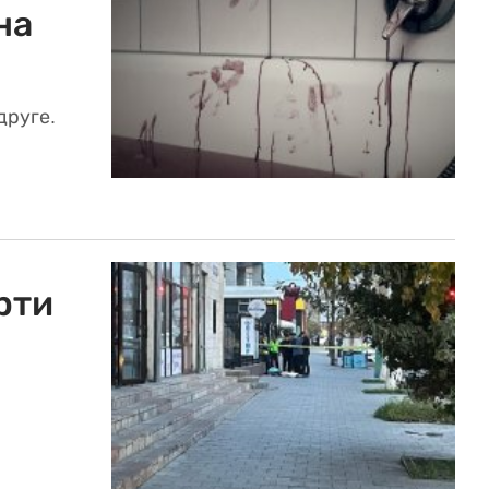
на
друге.
рти