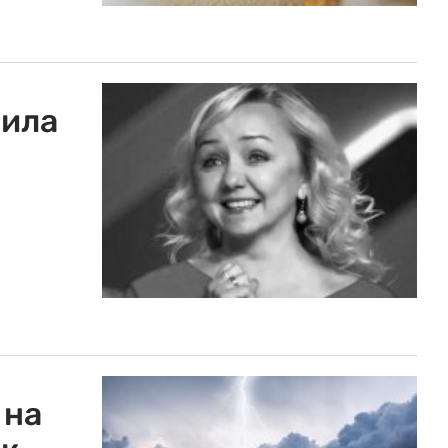
била
 на