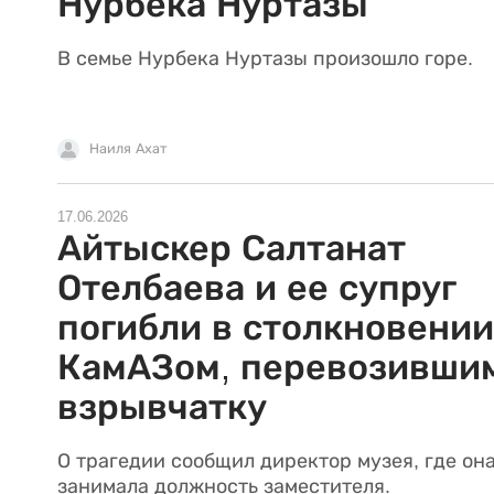
Нурбека Нуртазы
В семье Нурбека Нуртазы произошло горе.
Наиля Ахат
17.06.2026
Айтыскер Салтанат
Отелбаева и ее супруг
погибли в столкновении
КамАЗом, перевозивши
взрывчатку
О трагедии сообщил директор музея, где он
занимала должность заместителя.