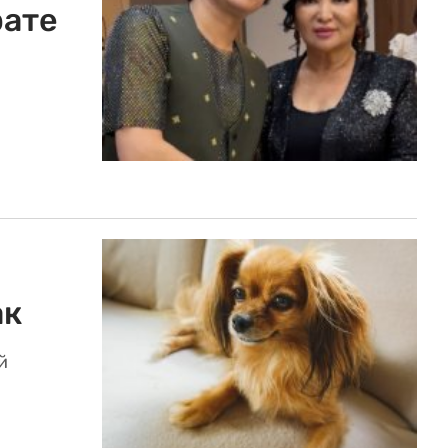
рате
ак
й