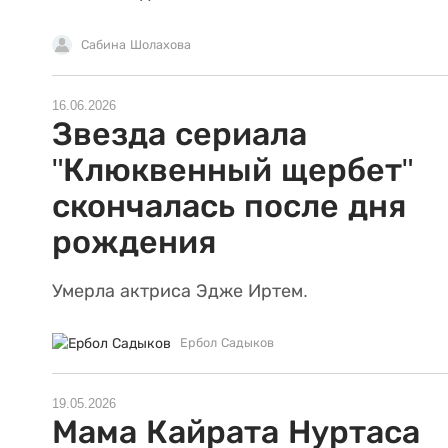
Сабина Шолахова
16.06.2026
Звезда сериала
"Клюквенный щербет"
скончалась после дня
рождения
Умерла актриса Эдже Иртем.
Ербол Садыков
19.05.2026
Мама Кайрата Нуртаса