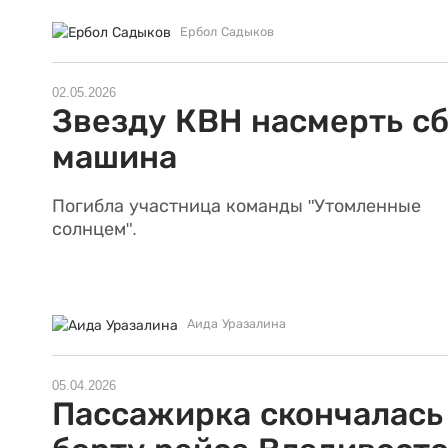
Ербол Садыков
02.05.2026
Звезду КВН насмерть с
машина
Погибла участница команды "Утомленные
солнцем".
Аида Уразалина
05.04.2026
Пассажирка скончалась