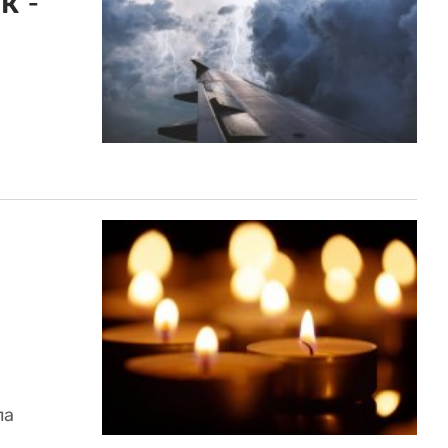
к -
ла