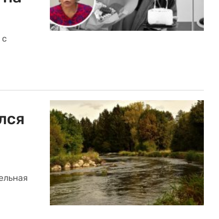
 с
лся
ельная