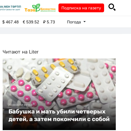
Подписка на газету
Погода
$
467.48
€
539.52
₽
5.73
Читают на Liter
Новости мира
Бабушка и мать убили четверых
детей, а затем покончили с собой