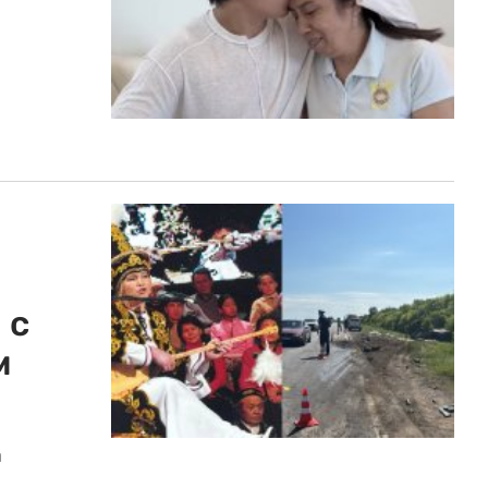
 с
м
а