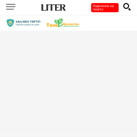
Подписка на
газету