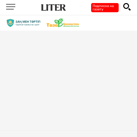
Подписка на
газету