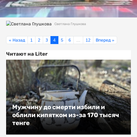
Светлана Глушкова
« Назад
1
2
3
4
5
6
…
12
Вперед »
Читают на Liter
Новости мира
Мужчину до смерти избили и
облили кипятком из-за 170 тысяч
тенге