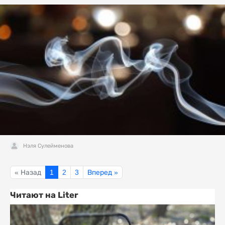
Нэля Сулейменова
« Назад
1
2
3
Вперед »
Читают на Liter