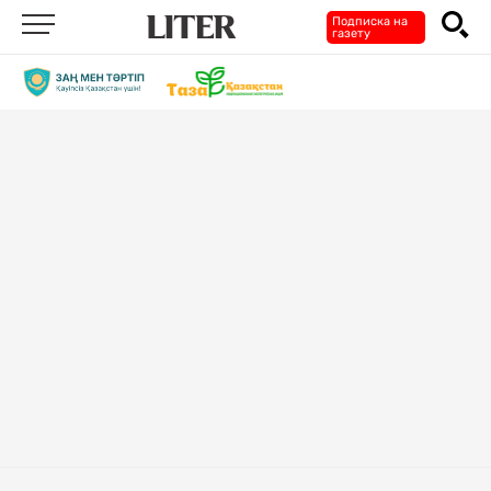
Подписка на
газету