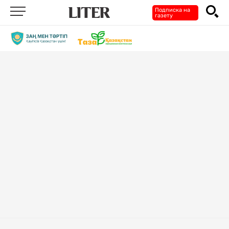
Подписка на
газету