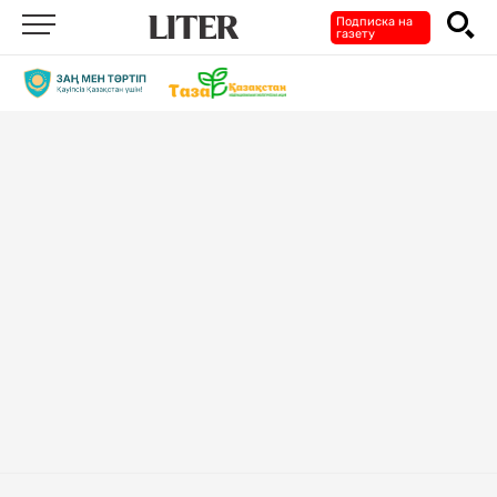
Подписка на
газету