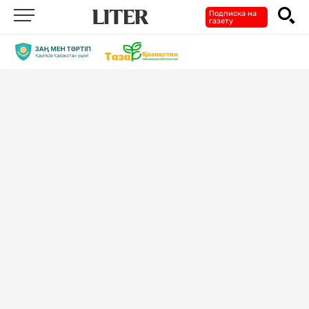
Подписка на
газету