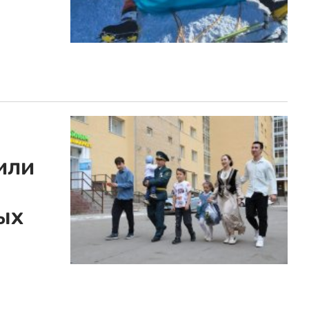
или
ых