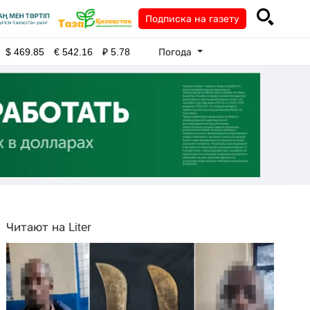
Подписка на газету
Погода
$
469.85
€
542.16
₽
5.78
Читают на Liter