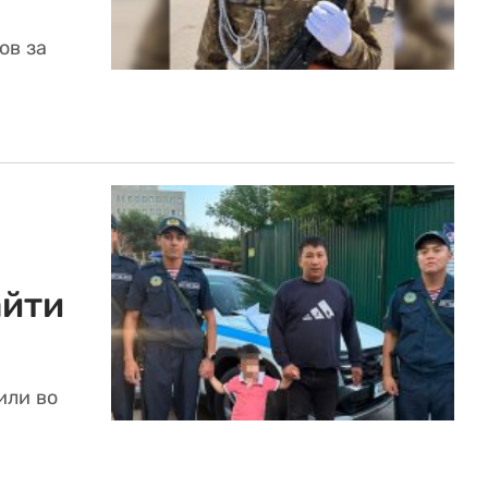
ов за
айти
или во