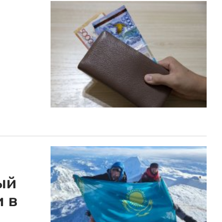
ый
 в