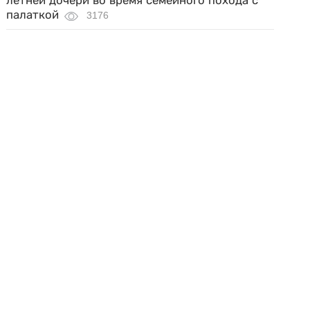
летней дочери во время семейного похода с
палаткой
3176