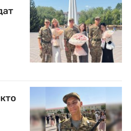
дат
икто