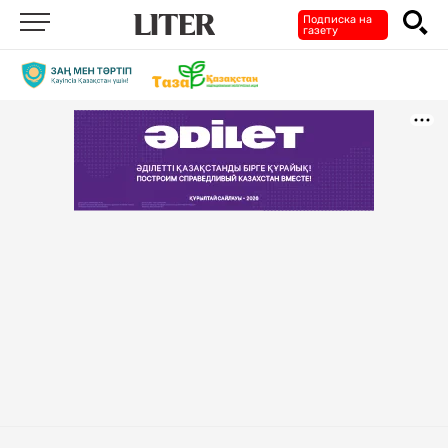
Подписка на
газету