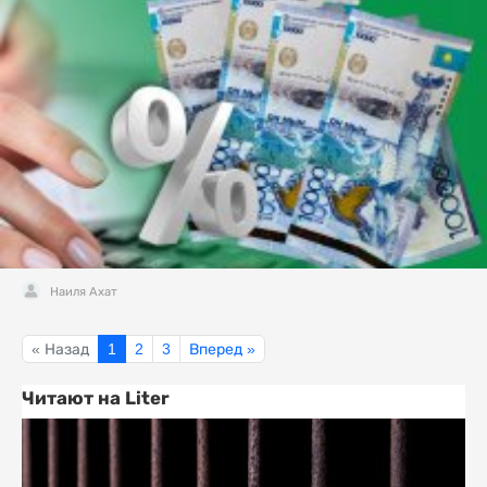
Наиля Ахат
« Назад
1
2
3
Вперед »
Читают на Liter