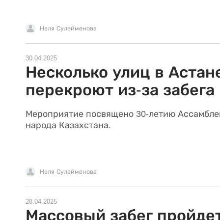
Нэля Сулейменова
30.04.2025
Несколько улиц в Астан
перекроют из-за забега
Мероприятие посвящено 30-летию Ассамбле
народа Казахстана.
Нэля Сулейменова
28.04.2025
Массовый забег пройдет