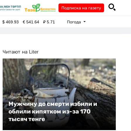
Подписка на газету
Погода
$
469.93
€
541.64
₽
5.71
Читают на Liter
Новости мира
Мужчину до смерти избили и
облили кипятком из-за 170
тысяч тенге