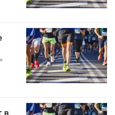
е
и
 в