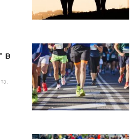
 в
та.