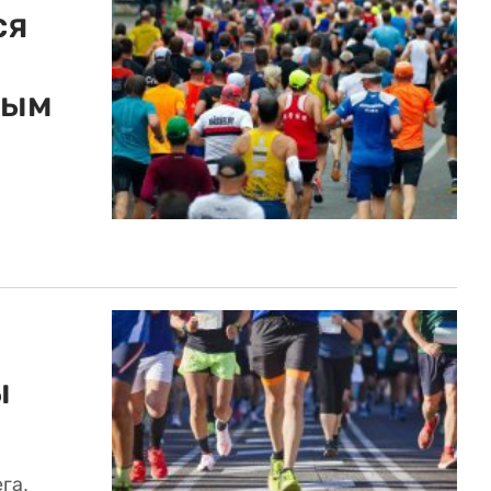
ся
ным
ы
га.