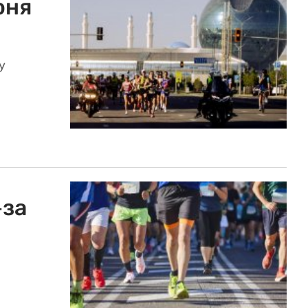
юня
у
-за