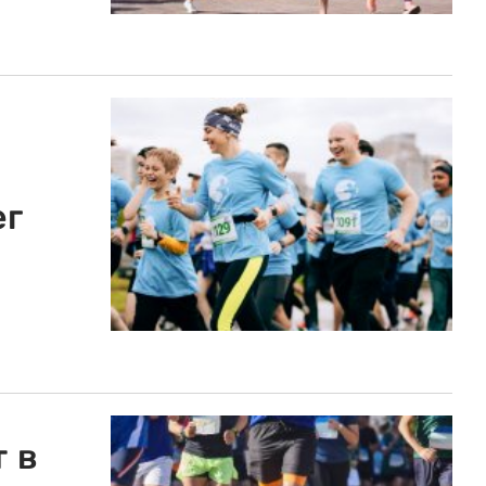
ег
 в