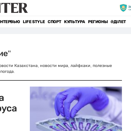
НТЕРВЬЮ
LIFE STYLE
СПОРТ
КУЛЬТУРА
РЕГИОНЫ
ӘДІЛЕТ
ие"
 новости Казахстана, новости мира, лайфхаки, полезные
погода.
а
руса