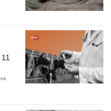
 11
ся,