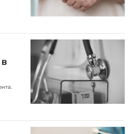
 в
ента.