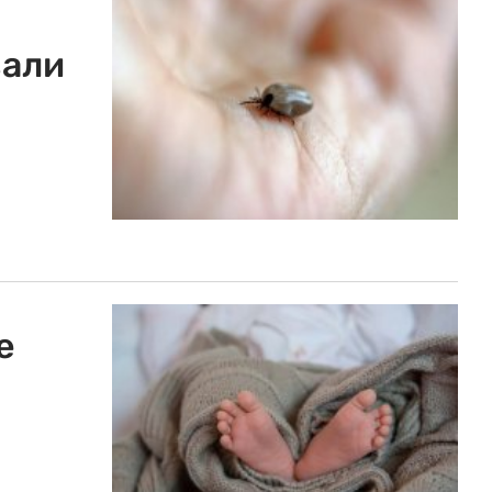
вали
и
е