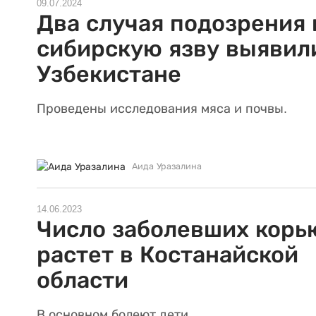
09.07.2024
Два случая подозрения 
сибирскую язву выявил
Узбекистане
Проведены исследования мяса и почвы.
Аида Уразалина
14.06.2023
Число заболевших корь
растет в Костанайской
области
В основном болеют дети.