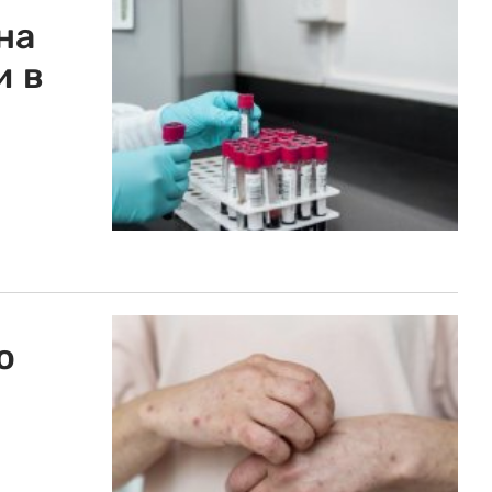
на
и в
ю