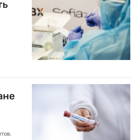
ть
ане
нтов.