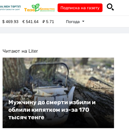
Подписка на газету
Погода
$
469.93
€
541.64
₽
5.71
Читают на Liter
Новости мира
Мужчину до смерти избили и
облили кипятком из-за 170
тысяч тенге