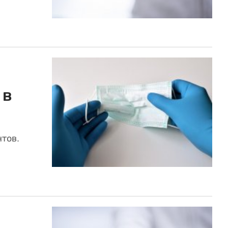
 в
нтов.