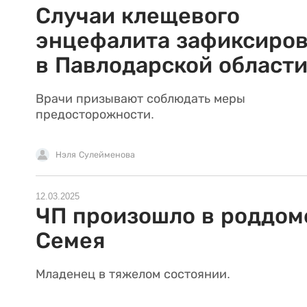
Случаи клещевого
энцефалита зафиксиро
в Павлодарской област
Врачи призывают соблюдать меры
предосторожности.
Нэля Сулейменова
12.03.2025
ЧП произошло в роддом
Семея
Младенец в тяжелом состоянии.