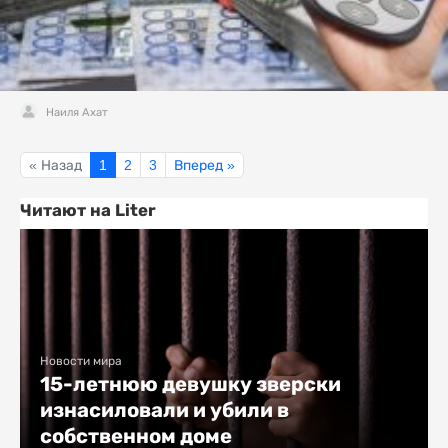
Наиля Ахат
« Назад
1
2
3
Вперед »
Читают на Liter
Новости мира
15-летнюю девушку зверски
изнасиловали и убили в
собственном доме