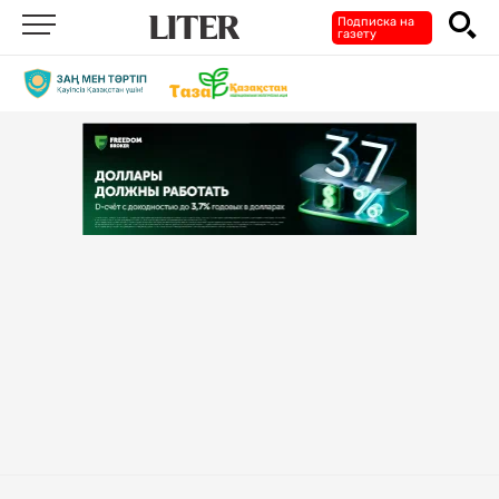
Подписка на
газету