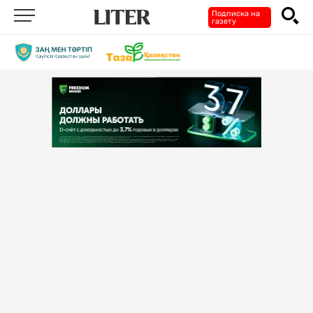
Подписка на
газету