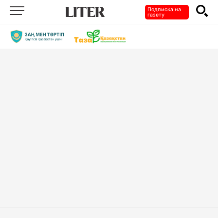
Подписка на
газету