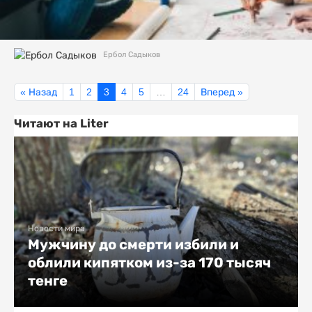
Ербол Садыков
« Назад
1
2
3
4
5
…
24
Вперед »
Читают на Liter
Новости мира
Мужчину до смерти избили и
облили кипятком из-за 170 тысяч
тенге