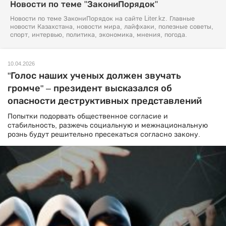
Новости по теме "ЗакониПорядок"
Новости по теме ЗакониПорядок на сайте Liter.kz. Главные
новости Казахстана, новости мира, лайфхаки, полезные советы,
спорт, интервью, политика, экономика, мнения, погода.
10.04.2026
"Голос наших ученых должен звучать
громче" – президент высказался об
опасности деструктивных представлений
Попытки подорвать общественное согласие и
стабильность, разжечь социальную и межнациональную
рознь будут решительно пресекаться согласно закону.