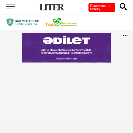
Подписка на
газету