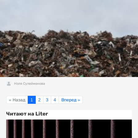
Нэля Сулейменова
« Назад
1
2
3
4
Вперед »
Читают на Liter