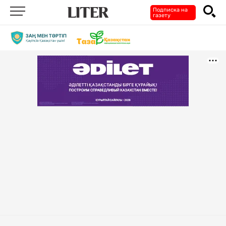
Подписка на
газету