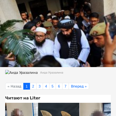
Аида Уразалина
« Назад
1
2
3
4
5
6
7
Вперед »
Читают на Liter