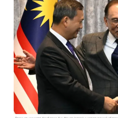
Премьер-министр Камбоджи Хун Манет (слева) и исполняющий обязан