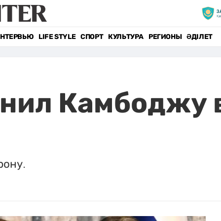
НТЕРВЬЮ
LIFE STYLE
СПОРТ
КУЛЬТУРА
РЕГИОНЫ
ӘДІЛЕТ
инил Камбоджу 
рону.