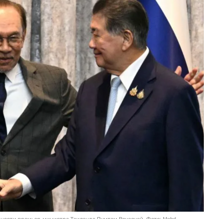
ности премьер-министра Таиланда Пумтам Вечаячай. Фото: Mohd