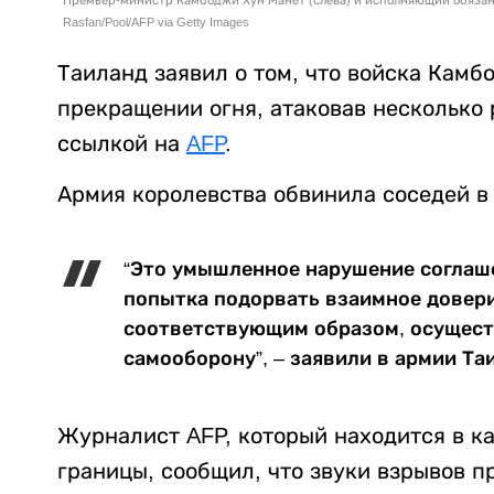
Rasfan/Pool/AFP via Getty Images
Таиланд заявил о том, что войска Кам
прекращении огня, атаковав несколько
ссылкой на
AFP
.
Армия королевства обвинила соседей в
“Это умышленное нарушение соглаше
попытка подорвать взаимное довери
соответствующим образом, осуществ
самооборону”, – заявили в армии Та
Журналист AFP, который находится в к
границы, сообщил, что звуки взрывов п