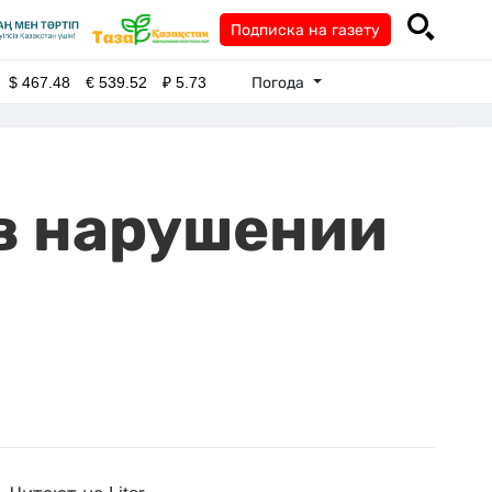
Подписка на газету
Погода
$
467.48
€
539.52
₽
5.73
в нарушении