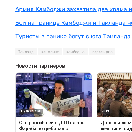
Армия Камбоджи захватила два храма н
Бои на границе Камбоджи и Таиланда н
Туристы в панике бегут с юга Таиланда
Таиланд
конфликт
камбоджа
перемирие