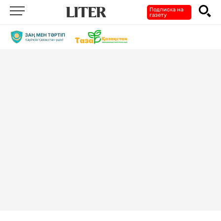
Подписка на
газету