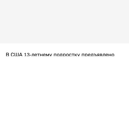
В США 13-летнему подростку предъявлено
обвинение в убийстве второй степени после
гибели его 14-летней сводной сестры. По
версии следствия, трагедия произошла
вскоре после ссоры между детьми, передает
Liter.kz
со ссылкой на
kmph.com
.
Как сообщили в полиции, девочка получила
огнестрельное ранение в голову. Она
скончалась от полученных травм.