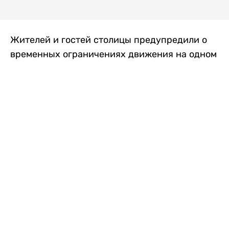
Жителей и гостей столицы предупредили о
временных ограничениях движения на одном
из самых загруженных проспектов города.
Причиной станут дорожные работы, которые
продлятся два дня, передает
Liter.kz
.
По информации городских служб, с 7 по 8
августа на проспекте Кабанбай батыра
пройдет ремонт дорожного покрытия. В связи
с этим движение будет частично ограничено
на участке от улицы Калкаман до улицы
Сарайшык. Полностью перекрывать дорогу не
планируется. На время ремонта движение
транспорта организуют по одной стороне