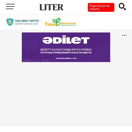
Подписка на
газету