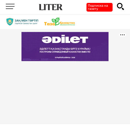
Подписка на
газету