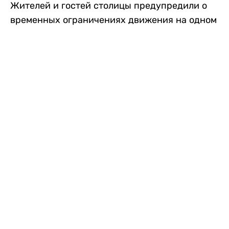
Жителей и гостей столицы предупредили о
временных ограничениях движения на одном
из самых загруженных проспектов города.
Причиной станут дорожные работы, которые
продлятся два дня, передает
Liter.kz
.
По информации городских служб, с 7 по 8
августа на проспекте Кабанбай батыра
пройдет ремонт дорожного покрытия. В связи
с этим движение будет частично ограничено
на участке от улицы Калкаман до улицы
Сарайшык. Полностью перекрывать дорогу не
планируется. На время ремонта движение
транспорта организуют по одной стороне
проезжей части в обоих направлениях, что
может привести к затруднениям в часы пик.