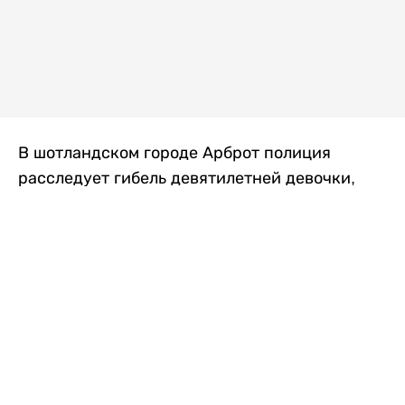
В шотландском городе Арброт полиция
расследует гибель девятилетней девочки,
которую нашли с тяжелыми травмами в
промышленной зоне, где семья разбила
палаточный лагерь. По подозрению в
убийстве ребенка задержан ее 35-летний
отец, передает
Liter.kz
со ссылкой на
The Sun
.
По данным полиции, семья из Западного
Йоркшира приехала в Арброт и разбила
палатку на территории заброшенной