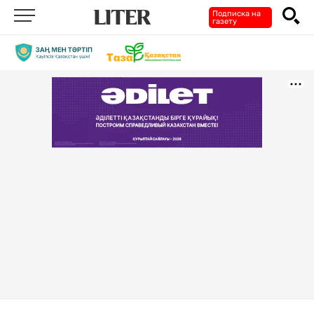
Подписка на
газету