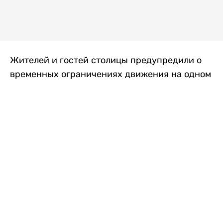
Жителей и гостей столицы предупредили о
временных ограничениях движения на одном
из самых загруженных проспектов города.
Причиной станут дорожные работы, которые
продлятся два дня, передает
Liter.kz
.
По информации городских служб, с 7 по 8
августа на проспекте Кабанбай батыра
пройдет ремонт дорожного покрытия. В связи
с этим движение будет частично ограничено
на участке от улицы Калкаман до улицы
Сарайшык. Полностью перекрывать дорогу не
планируется. На время ремонта движение