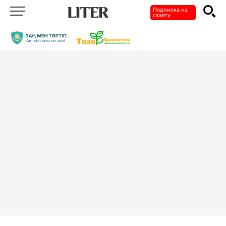
Подписка на
газету