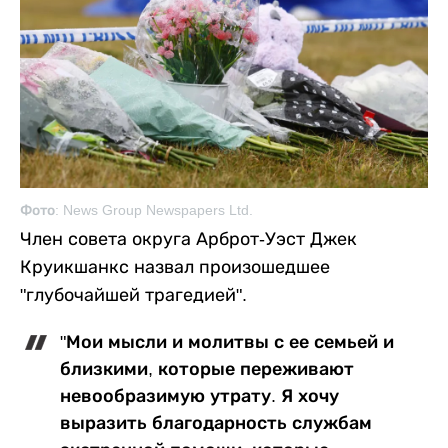
Фото: News Group Newspapers Ltd.
Член совета округа Арброт-Уэст Джек
Круикшанкс назвал произошедшее
"глубочайшей трагедией".
"Мои мысли и молитвы с ее семьей и
близкими, которые переживают
невообразимую утрату. Я хочу
выразить благодарность службам