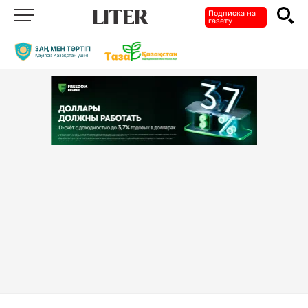
Подписка на
газету