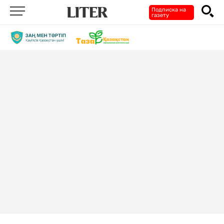
Подписка на
газету