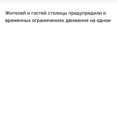
Жителей и гостей столицы предупредили о
временных ограничениях движения на одном
из самых загруженных проспектов города.
Причиной станут дорожные работы, которые
продлятся два дня, передает
Liter.kz
.
По информации городских служб, с 7 по 8
августа на проспекте Кабанбай батыра
пройдет ремонт дорожного покрытия. В связи
с этим движение будет частично ограничено
на участке от улицы Калкаман до улицы
Сарайшык. Полностью перекрывать дорогу не
планируется. На время ремонта движение
транспорта организуют по одной стороне
проезжей части в обоих направлениях, что