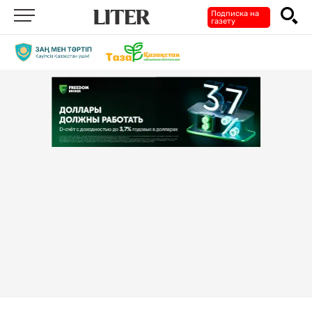
Подписка на
газету