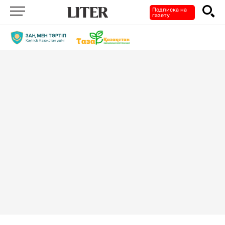
Подписка на
газету