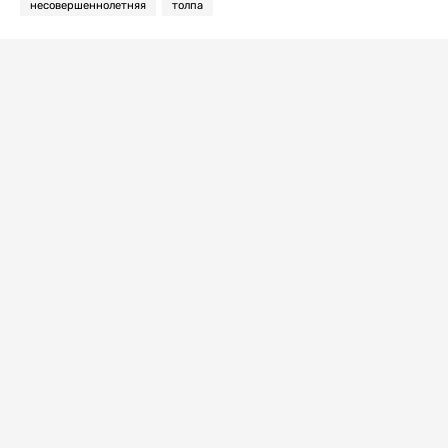
несовершеннолетняя
толпа