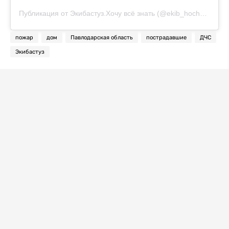
Публикация от Экибастуз.Хочу всё знать (@ekib_hochu_vse_znat)
пожар
дом
Павлодарская область
пострадавшие
ДЧС
Экибастуз