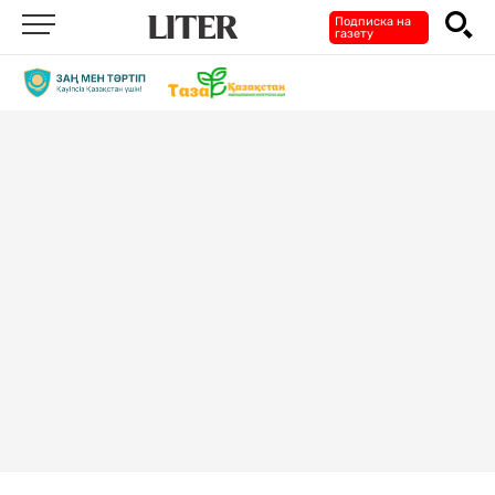
Подписка на
газету