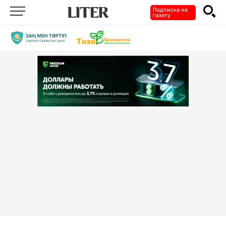
Подписка на
газету