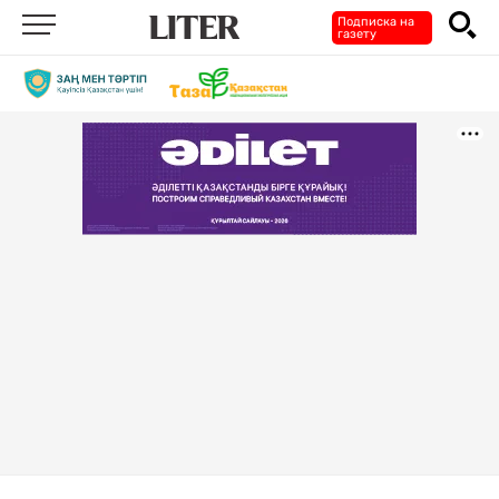
Подписка на
газету