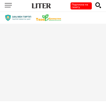
Подписка на
газету