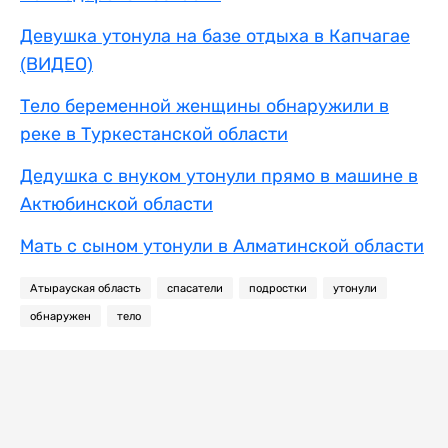
Девушка утонула на базе отдыха в Капчагае
(ВИДЕО)
Тело беременной женщины обнаружили в
реке в Туркестанской области
Дедушка с внуком утонули прямо в машине в
Актюбинской области
Мать с сыном утонули в Алматинской области
Атырауская область
спасатели
подростки
утонули
обнаружен
тело