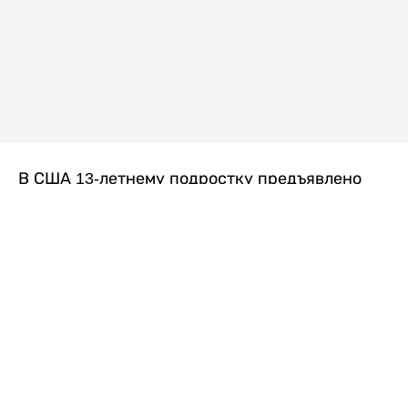
В США 13-летнему подростку предъявлено
обвинение в убийстве второй степени после
гибели его 14-летней сводной сестры. По
версии следствия, трагедия произошла
вскоре после ссоры между детьми, передает
Liter.kz
со ссылкой на
kmph.com
.
Как сообщили в полиции, девочка получила
огнестрельное ранение в голову. Она
скончалась от полученных травм.