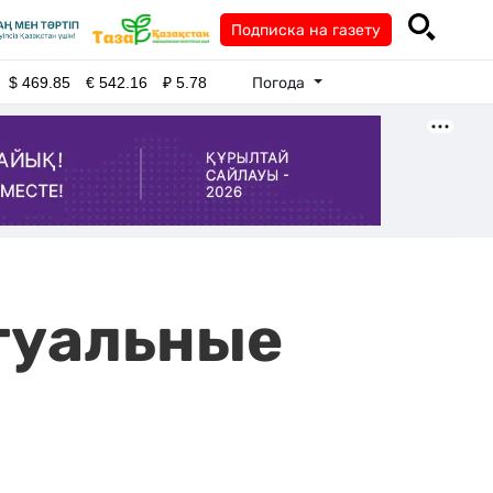
Подписка на газету
Погода
$
469.85
€
542.16
₽
5.78
ктуальные