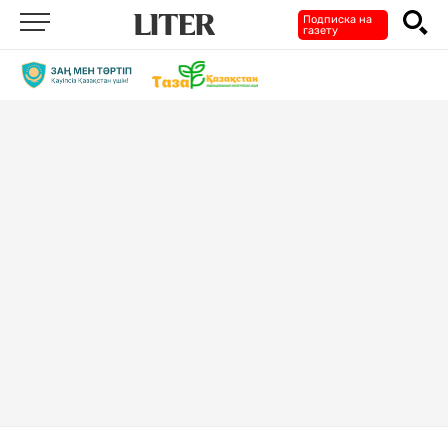
Подписка на
газету