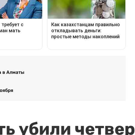
а в Алматы
ноября
ть убили четвер