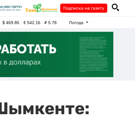
Подписка на газету
Погода
$
469.85
€
542.16
₽
5.78
 Шымкенте: