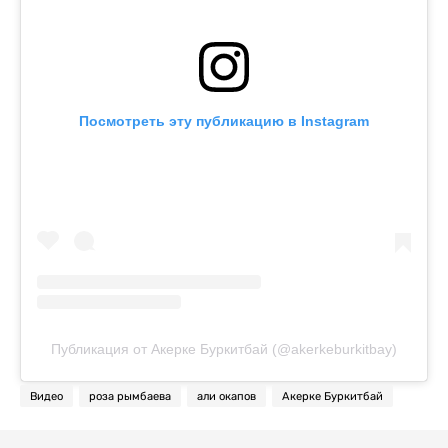
Посмотреть эту публикацию в Instagram
Публикация от Акерке Буркитбай (@akerkeburkitbay)
Видео
роза рымбаева
али окапов
Акерке Буркитбай