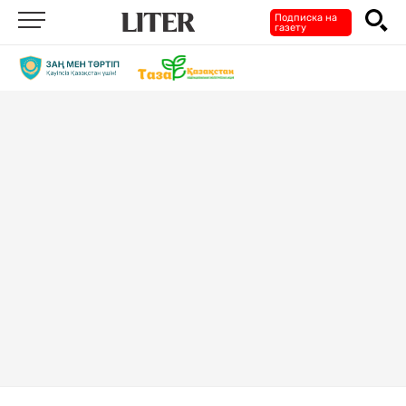
Подписка на
газету