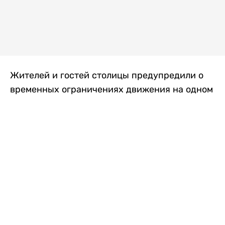
Жителей и гостей столицы предупредили о
временных ограничениях движения на одном
из самых загруженных проспектов города.
Причиной станут дорожные работы, которые
продлятся два дня, передает
Liter.kz
.
По информации городских служб, с 7 по 8
августа на проспекте Кабанбай батыра
пройдет ремонт дорожного покрытия. В связи
с этим движение будет частично ограничено
на участке от улицы Калкаман до улицы
Сарайшык. Полностью перекрывать дорогу не