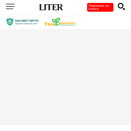
Подписка на
газету