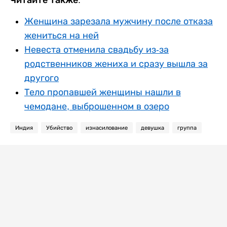
Читайте также:
Женщина зарезала мужчину после отказа
жениться на ней
Невеста отменила свадьбу из-за
родственников жениха и сразу вышла за
другого
Тело пропавшей женщины нашли в
чемодане, выброшенном в озеро
Индия
Убийство
изнасилование
девушка
группа