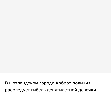
В шотландском городе Арброт полиция
расследует гибель девятилетней девочки,
которую нашли с тяжелыми травмами в
промышленной зоне, где семья разбила
палаточный лагерь. По подозрению в