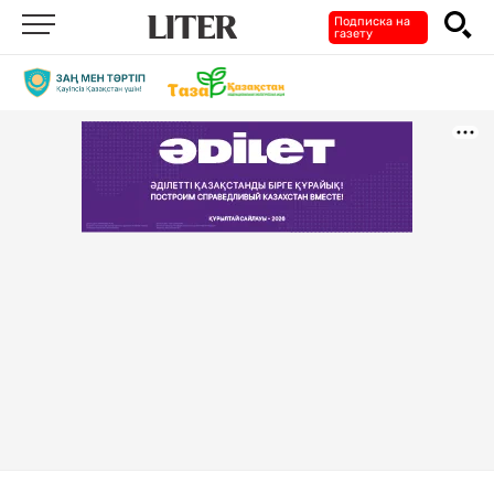
Подписка на
газету