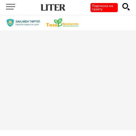
Подписка на
газету