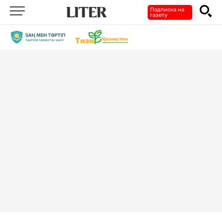
Подписка на
газету