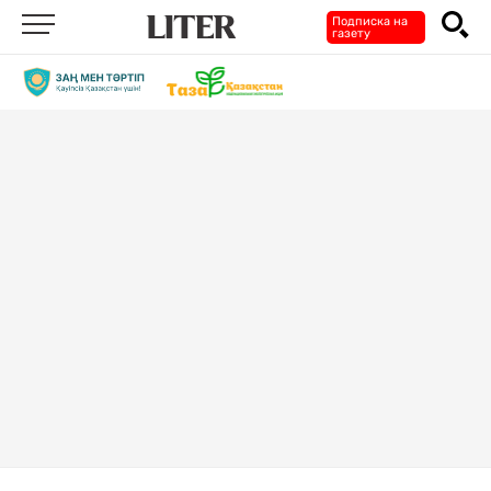
Подписка на
газету