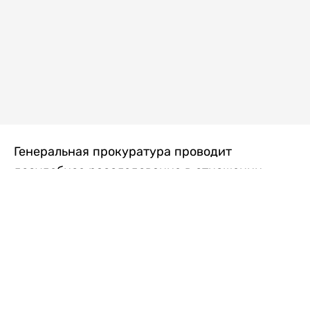
Генеральная прокуратура проводит
досудебное расследование в отношении
преступной группы, длительное время
занимавшейся экономической контрабандой
товаров из Китая в Казахстан, передает
Liter.kz
со ссылкой на Генпрокуратуру РК.
"Следствием установлено, что из 37
компаний, только по двум