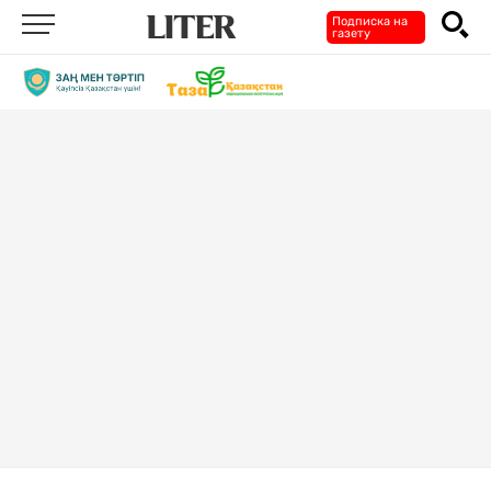
Подписка на
газету