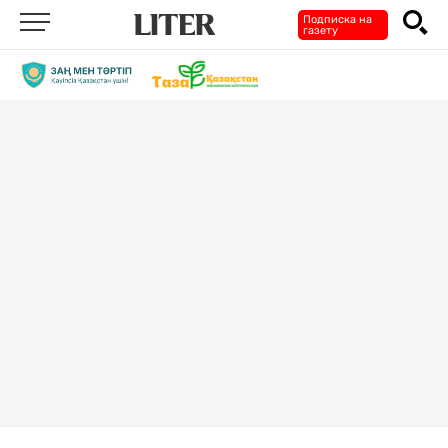
Подписка на
газету