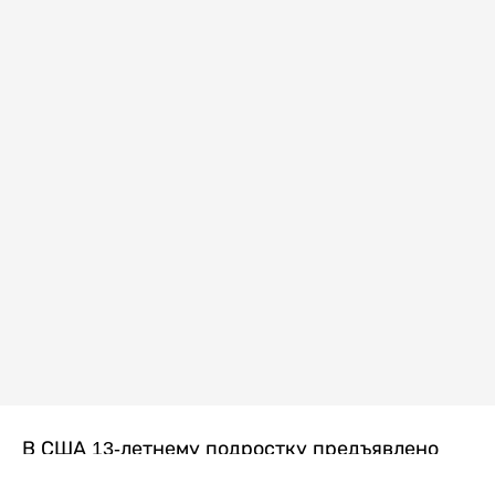
В США 13-летнему подростку предъявлено
обвинение в убийстве второй степени после