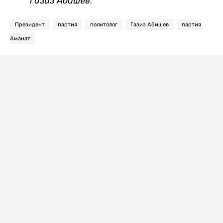
Газиз Абишев.
Президент
партия
политолог
Газиз Абишев
партия
Аманат