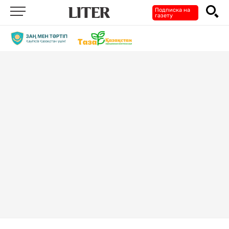
Подписка на
газету