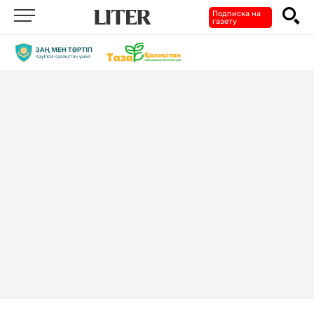
Подписка на
газету